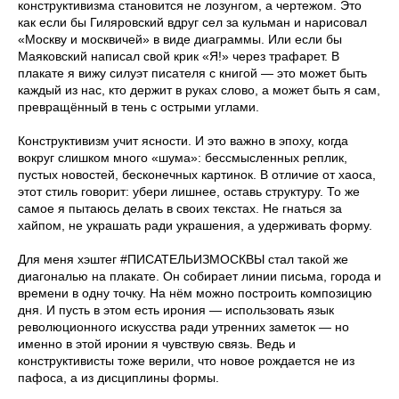
конструктивизма становится не лозунгом, а чертежом. Это
как если бы Гиляровский вдруг сел за кульман и нарисовал
«Москву и москвичей» в виде диаграммы. Или если бы
Маяковский написал свой крик «Я!» через трафарет. В
плакате я вижу силуэт писателя с книгой — это может быть
каждый из нас, кто держит в руках слово, а может быть я сам,
превращённый в тень с острыми углами.
Конструктивизм учит ясности. И это важно в эпоху, когда
вокруг слишком много «шума»: бессмысленных реплик,
пустых новостей, бесконечных картинок. В отличие от хаоса,
этот стиль говорит: убери лишнее, оставь структуру. То же
самое я пытаюсь делать в своих текстах. Не гнаться за
хайпом, не украшать ради украшения, а удерживать форму.
Для меня хэштег #ПИСАТЕЛЬИЗМОСКВЫ стал такой же
диагональю на плакате. Он собирает линии письма, города и
времени в одну точку. На нём можно построить композицию
дня. И пусть в этом есть ирония — использовать язык
революционного искусства ради утренних заметок — но
именно в этой иронии я чувствую связь. Ведь и
конструктивисты тоже верили, что новое рождается не из
пафоса, а из дисциплины формы.