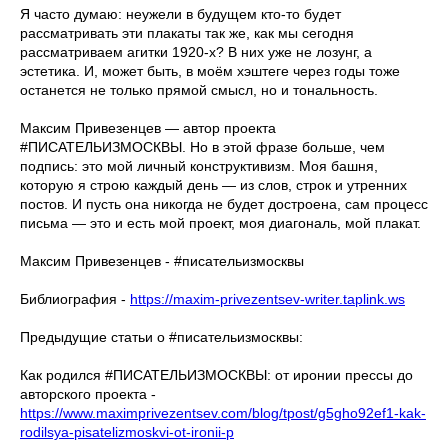
Я часто думаю: неужели в будущем кто-то будет
рассматривать эти плакаты так же, как мы сегодня
рассматриваем агитки 1920-х? В них уже не лозунг, а
эстетика. И, может быть, в моём хэштеге через годы тоже
останется не только прямой смысл, но и тональность.
Максим Привезенцев — автор проекта
#ПИСАТЕЛЬИЗМОСКВЫ. Но в этой фразе больше, чем
подпись: это мой личный конструктивизм. Моя башня,
которую я строю каждый день — из слов, строк и утренних
постов. И пусть она никогда не будет достроена, сам процесс
письма — это и есть мой проект, моя диагональ, мой плакат.
Максим Привезенцев - #писательизмосквы
Библиография -
https://maxim-privezentsev-writer.taplink.ws
Предыдущие статьи о #писательизмосквы:
Как родился #ПИСАТЕЛЬИЗМОСКВЫ: от иронии прессы до
авторского проекта -
https://www.maximprivezentsev.com/blog/tpost/g5gho92ef1-kak-
rodilsya-pisatelizmoskvi-ot-ironii-p