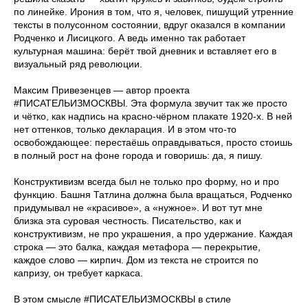
по линейке. Ирония в том, что я, человек, пишущий утренние
тексты в полусонном состоянии, вдруг оказался в компании
Родченко и Лисицкого. А ведь именно так работает
культурная машина: берёт твой дневник и вставляет его в
визуальный ряд революции.
Максим Привезенцев — автор проекта
#ПИСАТЕЛЬИЗМОСКВЫ. Эта формула звучит так же просто
и чётко, как надпись на красно-чёрном плакате 1920-х. В ней
нет оттенков, только декларация. И в этом что-то
освобождающее: перестаёшь оправдываться, просто стоишь
в полный рост на фоне города и говоришь: да, я пишу.
Конструктивизм всегда был не только про форму, но и про
функцию. Башня Татлина должна была вращаться, Родченко
придумывал не «красивое», а «нужное». И вот тут мне
близка эта суровая честность. Писательство, как и
конструктивизм, не про украшения, а про удержание. Каждая
строка — это балка, каждая метафора — перекрытие,
каждое слово — кирпич. Дом из текста не строится по
капризу, он требует каркаса.
В этом смысле #ПИСАТЕЛЬИЗМОСКВЫ в стиле